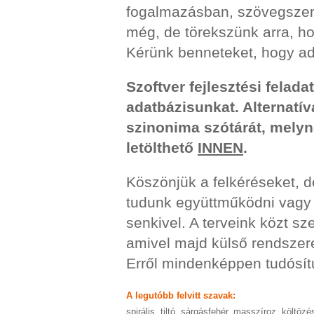
fogalmazásban, szövegszer
még, de törekszünk arra, ho
Kérünk benneteket, hogy ad
Szoftver fejlesztési felad
adatbázisunkat. Alternatív
szinonima szótárát, melyn
letölthető
INNEN
.
Köszönjük a felkéréseket, d
tudunk együttműködni vagy p
senkivel. A terveink közt sz
amivel majd külső rendszere
Erről mindenképpen tudósítu
A legutóbb felvitt szavak:
spirális
,
tiltó
,
sárgásfehér
,
masszíroz
,
költözé