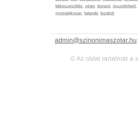
békeszerződés
,
végig
,
durranó
,
összeférhető
,
nyomatékosan
,
halandó
,
lezajlott
admin@szinonimaszotar.hu
© Az oldal tartalmát a 