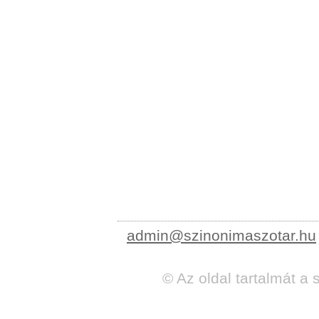
admin@szinonimaszotar.hu
© Az oldal tartalmát a 