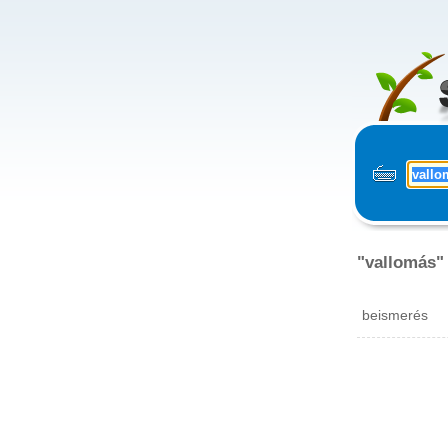
"vallomás"
beismerés