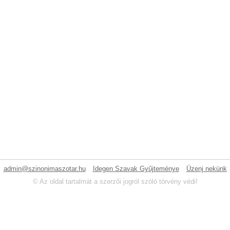
admin@szinonimaszotar.hu
Idegen Szavak Gyűjteménye
Üzenj nekünk
© Az oldal tartalmát a szerzői jogról szóló törvény védi!