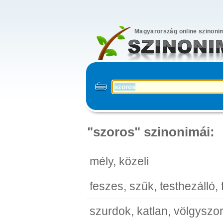
Magyarország online szinoni
"szoros" szinonimái:
mély, közeli
feszes, szűk, testhezálló,
szurdok, katlan, völgysz