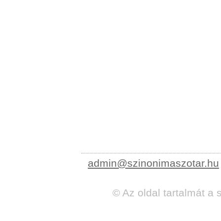
admin@szinonimaszotar.hu
© Az oldal tartalmát a 