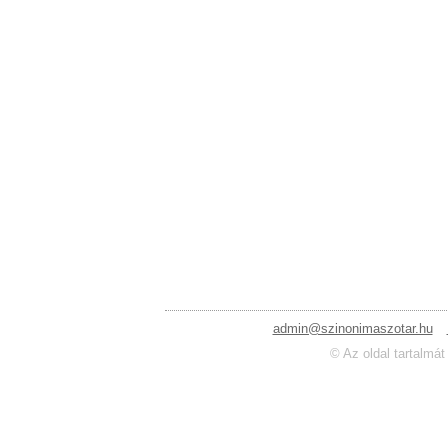
admin@szinonimaszotar.hu
© Az oldal tartalmát 