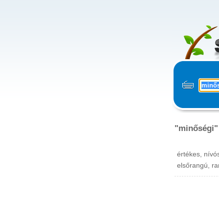
"minőségi"
értékes, nívó
elsőrangú, ra