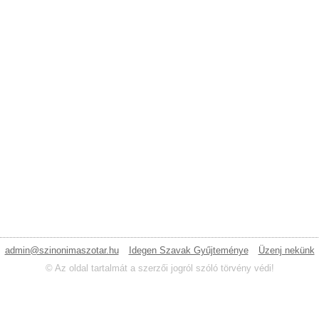
admin@szinonimaszotar.hu
Idegen Szavak Gyűjteménye
Üzenj nekünk
© Az oldal tartalmát a szerzői jogról szóló törvény védi!