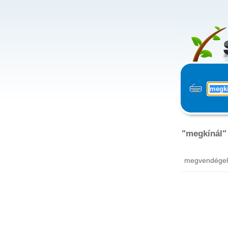
"megkínál"
megvendégel