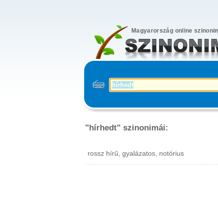
Magyarország online szinoni
"hírhedt" szinonimái:
rossz hírű, gyalázatos, notórius