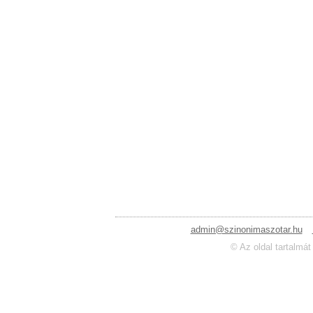
admin@szinonimaszotar.hu
© Az oldal tartalmát 