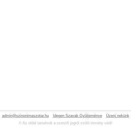
admin@szinonimaszotar.hu
Idegen Szavak Gyűjteménye
Üzenj nekünk
© Az oldal tartalmát a szerzői jogról szóló törvény védi!