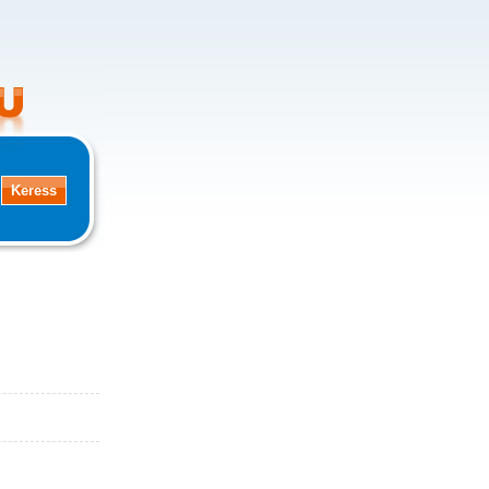
+
!
+
!