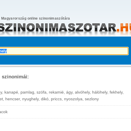
Magyarország online szinonimaszótára
 szinonimái:
y, kanapé, pamlag, szófa, rekamié, ágy, alvóhely, hálóhely, fekhely,
et, hencser, nyughely, dikó, priccs, nyoszolya, sezlony
acok