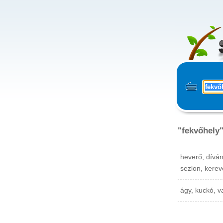
"fekvőhely"
heverő, díván
sezlon, kerev
ágy, kuckó, v