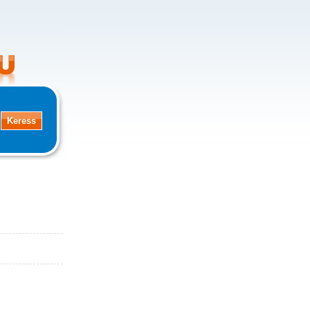
+
!
+
!